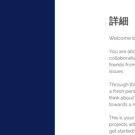
詳細
Welcome to
You are abo
collaborati
friends fro
issues.
Through thi
a fresh pers
think about
towards a m
This is you
projects wit
get started!