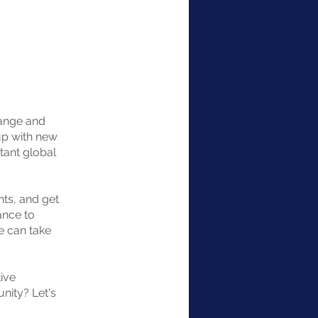
hange and
up with new
tant global
nts, and get
ance to
e can take
ive
unity? Let's