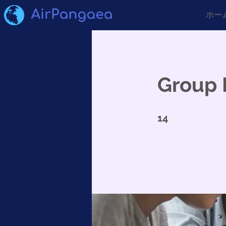
ホー
Group 
14 undefined
14