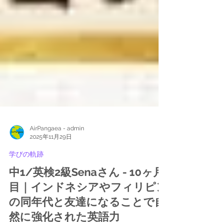
AirPangaea - admin
2025年11月29日
学びの軌跡
中1/英検2級Senaさん - 10ヶ月