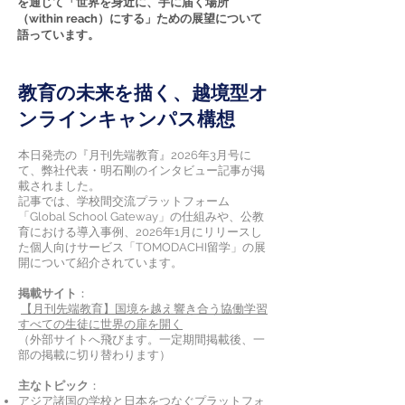
を通じて「世界を身近に、手に届く場所
（within reach）にする」ための展望について
語っています。
教育の未来を描く、越境型オ
ンラインキャンパス構想
本日発売の『月刊先端教育』2026年3月号に
て、弊社代表・明石剛のインタビュー記事が掲
載されました。
記事では、学校間交流プラットフォーム
「Global School Gateway」の仕組みや、公教
育における導入事例、2026年1月にリリースし
た個人向けサービス「TOMODACHI留学」の展
開について紹介されています。
掲載サイト
：
【月刊先端教育】国境を越え響き合う協働学習
すべての生徒に世界の扉を開く
（外部サイトへ飛びます。一定期間掲載後、一
部の掲載に切り替わります）
主なトピック
：
アジア諸国の学校と日本をつなぐプラットフォ