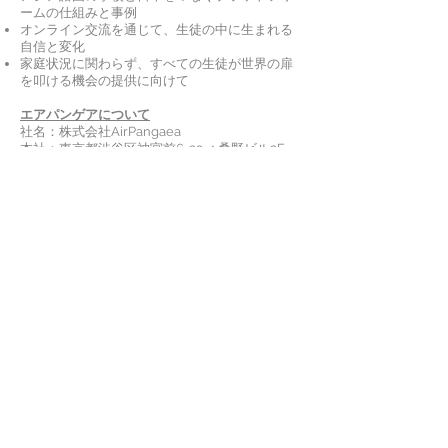
ームの仕組みと事例
オンライン交流を通じて、生徒の中に生まれる
自信と変化
家庭状況に関わらず、すべての生徒が世界の扉
を叩ける機会の提供に向けて
エアパンゲアについて
社名：株式会社AirPangaea
本社：東京都渋谷区神宮前6-23-4 桑野ビル2F
代表：明石 剛
創業：2020年12月
設立：2022年3月
事業：国際交流や異文化体験に関するプログラ
ムの企画、開発及び運営
URL：
https://ja.airpangaea.com/
お問い合わせ
©
2021-2026
AirPangaea, Inc.
プライバシーポリシー