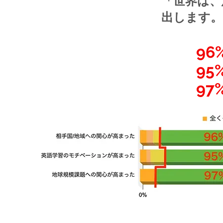
「世界は、
出します。
96
95
97