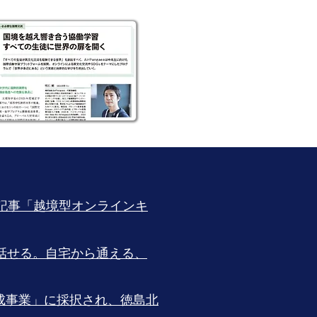
記事「越境型オンラインキ
話せる。自宅から通える、
成事業」に採択され、徳島北