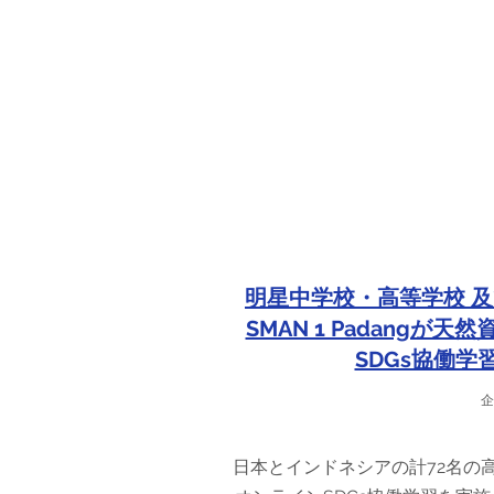
明星中学校・高等学校 及
SMAN 1 Padangが
SDGs協働学
企
日本とインドネシアの計72名の