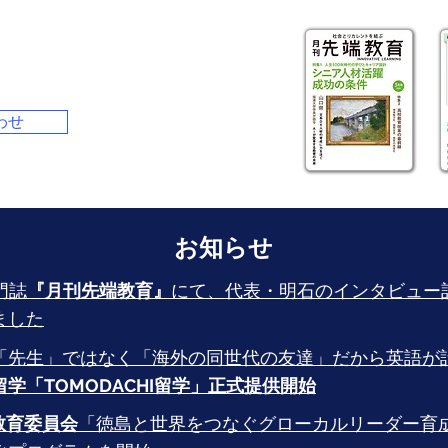
わせ
お知らせ
門誌
『月刊先端教育』
にて、代表・明石のインタビュー
ました
「先生」ではなく「海外の同世代の友達」だから英語が
学「TOMODACHI留学」正式提供開始
教育委員会
「徳島と世界をつなぐグローカルリーダー育