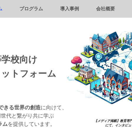
ム
プログラム
導入事例
会社概要
等学校向け
ラットフォーム
できる世界の創造
に向けて、
同世代と繋がり共に学ぶ
【メディア掲載】教育専門
ラム
を提供しています。
にて、インタビュ