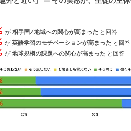
意外と近い」 — その実感が、生徒の主
%
が
相手国/地域への関心が高まった
と回答
%
が
英語学習のモチベーションが高まった
と回答
%
が
地球規模の課題への関心が高まった
と回答