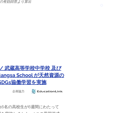
生徒の有効回答より算出
/ 武蔵高等学校中学校 及び
ngsa School が天然資源の
SDGs協働学習を実施
企画協力
16名の高校生が6週間にわたって