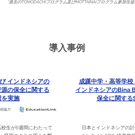
*過去のTOMODACHIプログラム及びMOTTAINAIプログラム参加
導入事例
び インドネシアの
成蹊中学・高等学校 
天然資源の保全に関する
インドネシアのBina Ba
習を実施
保全に関する
画協力
高校生が6週間にわたって
日本とインドネシアの計