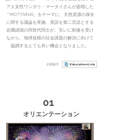
ア人女性ワンガリ・マータイさんが提唱した
「MOTTAINAI」をテーマに、
天然資源の保全
に関する議論を実施。英語を第二言語とする
近隣諸国の同世代同士が、互いに刺激を受け
ながら、地球規模の社会課題の解決に向けて
協調するとても良い機会となりました。
企画協力
01
オリエンテーション