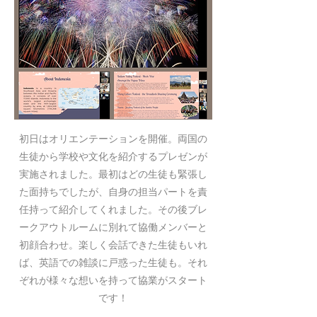
初日はオリエンテーションを開催。両国の
生徒から学校や文化を紹介するプレゼンが
実施されました。最初はどの生徒も緊張し
た面持ちでしたが、自身の担当パートを責
任持って紹介してくれました。その後ブレ
ークアウトルームに別れて協働メンバーと
初顔合わせ。楽しく会話できた生徒もいれ
ば、英語での雑談に戸惑った生徒も。それ
ぞれが様々な想いを持って協業がスタート
です！