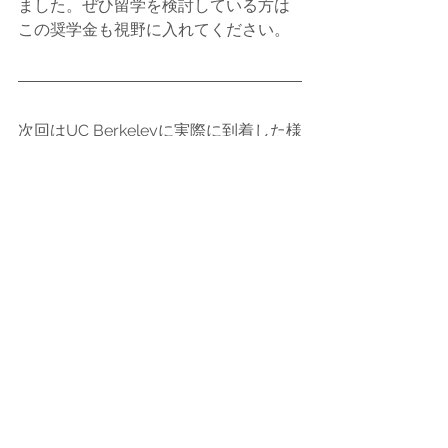
ました。ぜひ留学を検討している方は
この奨学金も視野に入れてください。
次回はUC Berkeleyに実際に到着した様
子をお伝えします！乞うご期待！
引用
画像：SASAKI, ”UC Berkeley Releases 