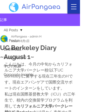
記事
All Posts
AirPangaea - admin H
All Posts
2024年8月1日
UC Berkeley Diary
合格体験記
~August 1~
study-abroad
こんにちは、今月の中旬からカリフォ
学びの軌跡
ルニア大学バークレー校(以下UC 
Corporate Insights
Berkeley)に留学する現在三年生のHで
す。現在エアパンゲアで国際交流サポ
ートのインターンをしています。
私は現在国際基督教大学（ICU）の三年
生で、校内の交換留学プログラムを利
用して
カリフォルニア大学バークレー