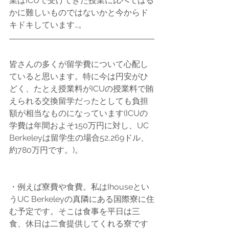
業はICUで受けてきた授業に比べてはる
かに難しいものではないかと今からド
キドキしています…。
皆さんの多くが留学費について心配し
ていると思います。特に今は円安がひ
どく、たとえ授業料がICUの授業料で賄
えられる交換留学だったとしても負担
額が相当なものになっています(ICUの
学費は年間およそ150万円に対し、UC 
Berkeleyは留学生の場合52,269ドル、
約780万円です。)。
・例えば寮費や食費。私はIhouseとい
うUC Berkeleyの真隣にある国際寮に住
む予定です。そこは食事を平日は三
食、休日は二食提供してくれる寮です