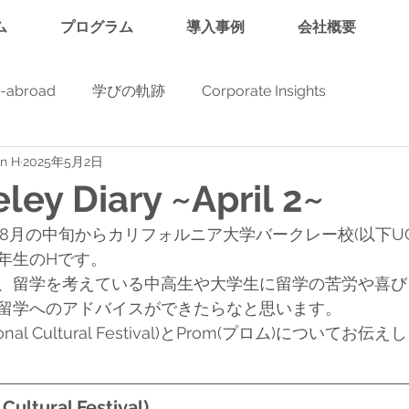
ム
プログラム
導入事例
会社概要
y-abroad
学びの軌跡
Corporate Insights
in H
2025年5月2日
ley Diary ~April 2~
8月の中旬からカリフォルニア大学バークレー校(以下UC Be
年生のHです。
、留学を考えている中高生や大学生に留学の苦労や喜び
留学へのアドバイスができたらなと思います。
tional Cultural Festival)とProm(プロム)についてお伝
 Cultural Festival)