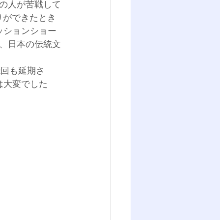
の人が苦戦して
りができたとき
ッションショー
、日本の伝統文
2回も延期さ
は大変でした