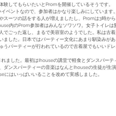
体験してもらいたいとPromを開催しているそうです。
いイベントなので、参加者はかなり楽しみにしています。P
やスーツの話をする人が増えましたし、Promは3時か
ouse内のProm参加者はみんなソワソワ。女子トイレ
人でごった返し、まるで美容室のようでした。私は古着
いました。日本ではパーティー文化にあまり馴染みがあ
ゅうパーティーが行われているので古着屋でもいいドレ
されました。最初はIhouseの講堂で軽食とダンスパー
、ダンスパーティーの音楽はなんとIhouseの生徒が生
useにはいっぱいいることを改めて実感しました。