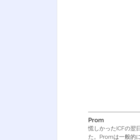
Prom
慌しかったICFの翌日、
た。Promは一般的