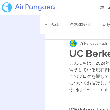
ホー
All Posts
合格体験記
stud
AirPangaea - adm
UC Berke
こんにちは、2024年
留学している現在四
このブログを通して
についてお届けし、
今回はICF (Interna
ICF (International