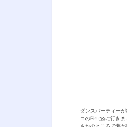
ダンスパーティーが
コのPier39に
さかのところで夢が