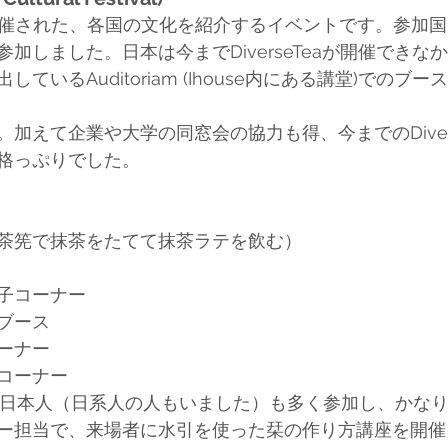
seで開催された、各国の文化を紹介するイベントです。参加
加しました。日本は今までDiverseTeaが開催できな
ているAuditoriam (Ihouse内にある講堂)でのブ
加えて企業や大学の同窓会の協力も得、今までのDiversi
格っぷりでした。
茶筅で抹茶をたてて抹茶ラテを飲む）
子コーナー
ブース
ーナー
コーナー
e外の日本人（日系人の人もいました）も多く参加し、かな
ー担当で、来場者に水引を使った栞の作り方講座を開催