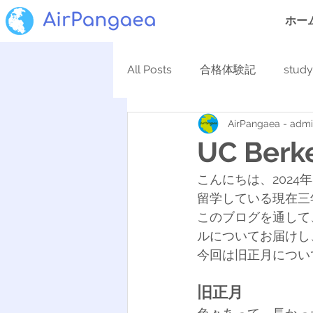
ホー
All Posts
合格体験記
stud
AirPangaea - adm
UC Berke
こんにちは、2024年
留学している現在三
このブログを通して
ルについてお届けし
今回は旧正月につい
旧正月