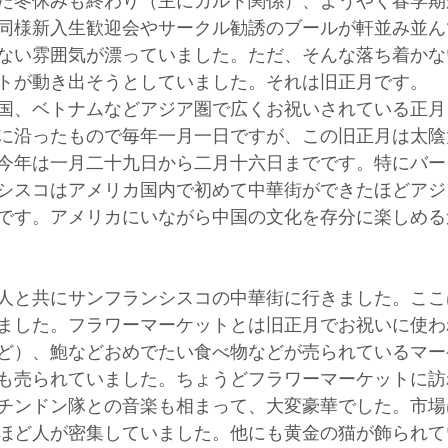
た冬休みも終わり（主にカルト関係）、ようやく春学期
同様新入生歓迎会やサークル勧誘のブールが軒並み並ん
ない雰囲気が漂っていました。ただ、そんな落ち着かな
トが動き出そうとしていました。それは旧正月です。
国、ベトナムなどアジア圏で広くお祝いされている正月
に沿ったもので毎年一月一日ですが、この旧正月は太陰
今年は一月二十九日から二月十六日までです。特にバー
シスコはアメリカ国内で初めて中華街ができたほどアジ
です。アメリカにいながら中国の文化を存分に楽しめる
人と共にサンフランシスコの中華街に行きました。ここ
ました。フラワーマーケットとは旧正月でお祝いに使わ
ど）、鮑などおめでたい食べ物などが売られているマー
も売られていました。ちょうどフラワーマーケットに訪
チンドン隊との音楽も相まって、大変豪華でした。市場
ほど人が密集していました。他にも黄金の猫が飾られて