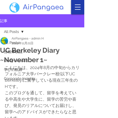
記事
All Posts
AirPangaea - admin H
All Posts
2024年11月21日
UC Berkeley Diary
合格体験記
~November 1~
study-abroad
こんにちは、2024年8月の中旬からカリ
学びの軌跡
フォルニア大学バークレー校(以下UC 
Corporate Insights
Berkeley)に留学している現在三年生の
Hです。
このブログを通して、留学を考えてい
る中高生や大学生に、留学の苦労や喜
び、発見のリアルについてお届けし、
留学へのアドバイスができたらなと思