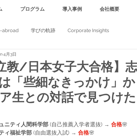
ム
プログラム
導入事例
会社概要
y-abroad
学びの軌跡
Corporate Insights
in
4月3日
立教/日本女子大合格】
は「些細なきっかけ」か
ア生との対話で見つけた
ュニティ人間科学部
 (
自己推薦入学者選抜
) → 
合格
🌸
ティ福祉学部
 (自由選抜入試) → 
合格
🌸