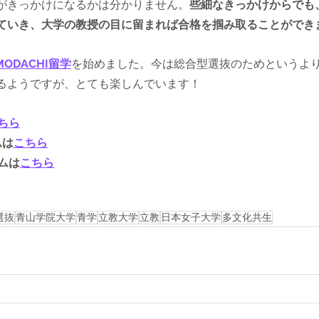
がきっかけになるかは分かりません。
些細なきっかけからでも
ていき、大学の教授の目に留まれば合格を掴み取ることができ
MODACHI留学
を始めました。今は総合型選抜のためというよ
るようですが、とても楽しんでいます！
ちら
ムは
こちら
ラムは
こちら
選抜
青山学院大学
青学
立教大学
立教
日本女子大学
多文化共生