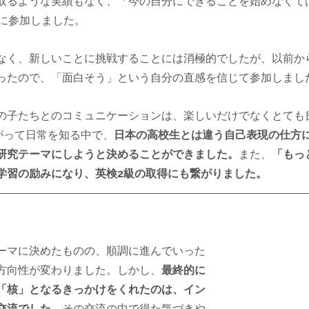
取るような実績もなく、「今の自分にできることを始めなくて
に参加しました。
なく、新しいことに挑戦することには消極的でしたが、以前か
ったので、「面白そう」という自分の直感を信じて参加しまし
の子たちとのコミュニケーションは、楽しいだけでなくとても
で繋がって日常を知る中で、
日本の高校生とは違う自己表現の仕方
研究テーマにしようと決めることができました。
また、
「もっ
学習の励みになり、英検2級の取得にも繋がりました。
ーマに決めたものの、順調に進んでいった
方向性が変わりました。しかし、
最終的に
「核」となるきっかけをくれたのは、イン
交流でした。
その交流の中で得た気づきや