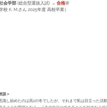
社会学部
 (
総合型選抜入試
) → 
合格
🌸
学校
 K. M.さん 2025年度 高校卒業）
験談＞
意識し始めたのは高2の冬でしたが、それまで私は目立った活