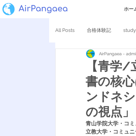
ホー
All Posts
合格体験記
stud
AirPangaea - adm
【青学/
書の核心
ンドネシ
の視点」
青山学院大学・コミ
立教大学・コミュニ