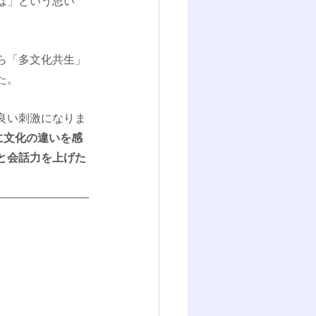
は」という思い
ら「多文化共生」
た。
良い刺激になりま
に文化の違いを感
と会話力を上げた