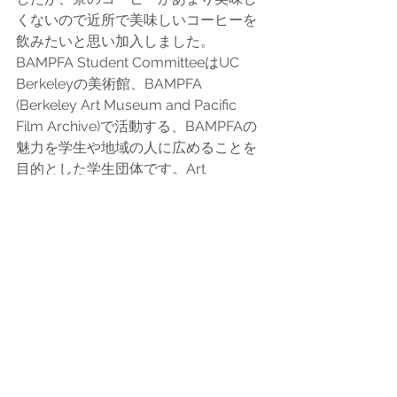
くないので近所で美味しいコーヒーを
飲みたいと思い加入しました。
BAMPFA Student CommitteeはUC 
Berkeleyの美術館、BAMPFA 
(Berkeley Art Museum and Pacific 
Film Archive)で活動する、BAMPFAの
魅力を学生や地域の人に広めることを
目的とした学生団体です。Art 
Curatorial, Zine, Film, Web/Blog, 
Socials, そして Marketingの六つの分野
に分かれて活動しています。活動は週
一回、水曜日の全体会に加えてそれぞ
れの分野ごとで開催するイベントや会
議があり、かなり忙しそうです。私は
ウェブサイトを作成した経緯がありそ
のスキルを活かしたいと思い
Web/Blogの分野に所属することにし
ました。メンバーの多くが映画学や美