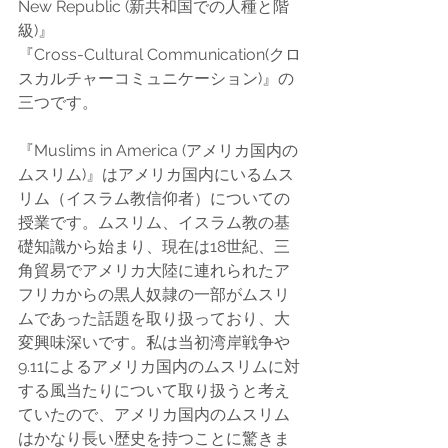
New Republic (新共和国での人種と階
級)』
『Cross-Cultural Communication(クロ
スカルチャーコミュニケーション)』の
三つです。
『Muslims in America (アメリカ国内の
ムスリム)』はアメリカ国内にいるムス
リム（イスラム教信仰者）についての
授業です。ムスリム、イスラム教の基
礎知識から始まり、現在は18世紀、三
角貿易でアメリカ大陸に連れられたア
フリカからの黒人奴隷の一部がムスリ
ムであった話題を取り扱っており、大
変興味深いです。私は当初湾岸戦争や
9.11によるアメリカ国内のムスリムに対
する風当たりについて取り扱うと考え
ていたので、アメリカ国内のムスリム
はかなり長い歴史を持つことに驚きま