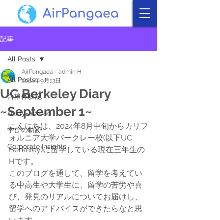
記事
All Posts
AirPangaea - admin H
All Posts
2024年9月13日
UC Berkeley Diary
合格体験記
~September 1~
study-abroad
こんにちは、2024年8月中旬からカリフ
学びの軌跡
ォルニア大学バークレー校(以下UC 
Corporate Insights
Berkeley)に留学している現在三年生の
Hです。
このブログを通して、留学を考えてい
る中高生や大学生に、留学の苦労や喜
び、発見のリアルについてお届けし、
留学へのアドバイスができたらなと思