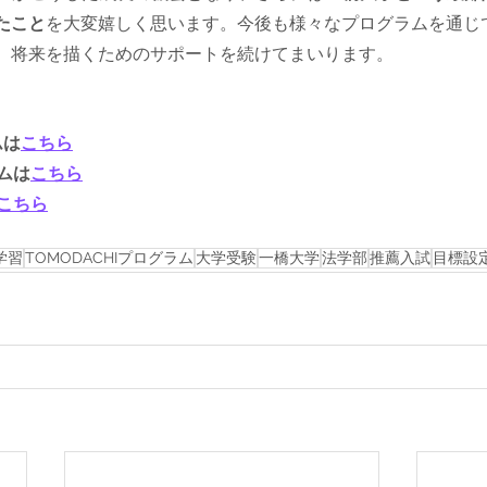
たこと
を大変嬉しく思います。今後も様々なプログラムを通じ
、将来を描くためのサポートを続けてまいります。
ムは
こちら
ラムは
こちら
こちら
学習
TOMODACHIプログラム
大学受験
一橋大学
法学部
推薦入試
目標設