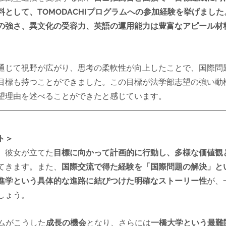
として、TOMODACHIプログラムへの参加経験を挙げました
の強さ、異文化の受容力、英語の運用能力は豊富なアピール材
通じて視野が広がり、思考の柔軟性が向上したことで、国際問
目標も持つことができました。この目標が法学部志望の強い動
望理由を述べることができたと感じています。
ト＞
、彼女が立てた
目標に向かって計画的に行動し、多様な価値観
てきます。また、
国際交流で得た経験を「国際問題の解決」と
進学という具体的な進路に結びつけた明確なストーリー性
が、
しょう。
ラムがこうした
成長の機会
となり、さらには
一橋大学という最難