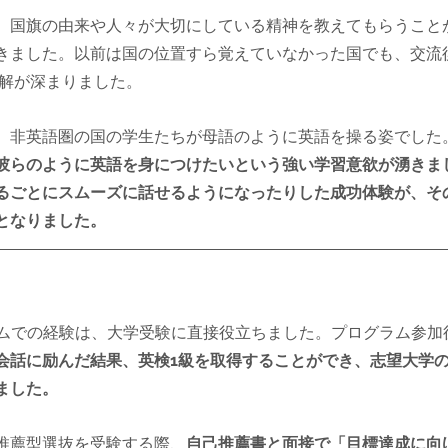
、国旗の由来や人々が大切にしている精神を教えてもらうこと
きました。以前は国の位置すら覚えていなかった国でも、交流
理解が深まりました。
、非英語圏の国の学生たちが母語のように英語を操る姿でした
彼らのように英語を身につけたいという強い学習意欲が湧きま
るごとにスムーズに話せるようになったりした成功体験が、そ
となりました。
グラムでの経験は、大学受験に直接役立ちました。プログラム参加
会話に励んだ結果、英検1級を取得することができ、志望大学
ました。
推薦型選抜を受験する際、
自己推薦書と面接で「目標達成に向