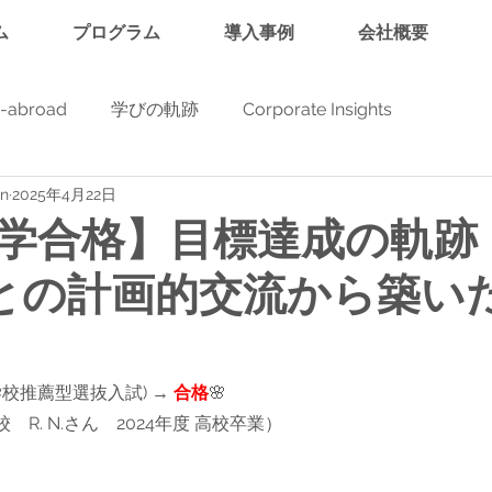
ム
プログラム
導入事例
会社概要
y-abroad
学びの軌跡
Corporate Insights
in
2025年4月22日
学合格】目標達成の軌跡
との計画的交流から築い
(学校推薦型選抜入試) → 
合格
🌸
R. N.さん　2024年度 高校卒業）