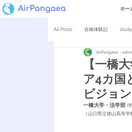
ホー
All Posts
合格体験記
stud
AirPangaea - adm
【一橋大
ア4カ国
ビジョン
一橋大学・法学部
 
（山口県立徳山高等学校　