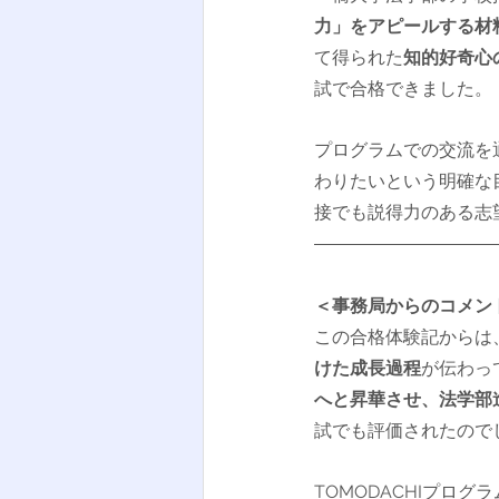
力」をアピールする材料
て得られた
知的好奇心
試で合格できました。
プログラムでの交流を
わりたいという明確な
接でも説得力のある志
＜事務局からのコメン
この合格体験記からは
けた成長過程
が伝わっ
へと昇華させ、法学部
試でも評価されたので
TOMODACHIプログ