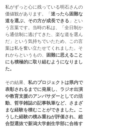
私がずっと心に残っている明石さんの
価値観があります。「
迷ったら困難な
道を選ぶ、その方が成長できる
」とい
う言葉です。当時の私は、「全日制か
ら通信制に逃げてきた、楽な道を選ん
だ」という気持ちでいたため、この言
葉は私を奮い立たせてくれました。そ
れからというもの、
困難に思えること
にも積極的に取り組むようになりまし
た。
その結果、
私のプロジェクトは県内で
表彰されるまでに発展し、ラジオ出演
や教育支援のアンバサダーとしての活
動、哲学雑誌の記事執筆など、さまざ
まな経験を積むことができました。こ
うした経験の積み重ねが評価され、総
合型選抜で新潟大学創生学部に合格す