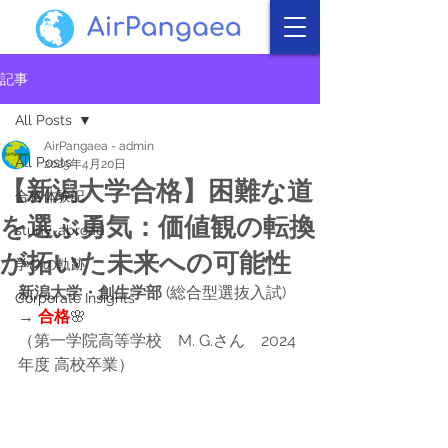
記事
All Posts
AirPangaea - admin
All Posts
2025年4月20日
【新潟大学合格】困難な道
合格体験記
を選ぶ勇気：価値観の転換
study-abroad
が拓いた未来への可能性
学びの軌跡
新潟大学・創生学部
 (総合型選抜入試) 
Corporate Insights
→ 
合格
🌸
（第一学院高等学校　M. G.さん　2024
年度 高校卒業）