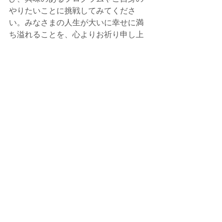
やりたいことに挑戦してみてくださ
い。みなさまの人生が大いに幸せに満
ち溢れることを、心よりお祈り申し上
げます。
MOTTAINAIプログラムは
こちら
TOMODACHIプログラムは
こちら
TOMODACHI英会話は
こちら
合格体験記
国際交流
TOMODACHIプログラム
大学受験
総合型選抜
MOTTAINAIプログラム
新潟大学
創生学部
通信制高校
価値観
困難への挑戦
プロジェクト型学習
自己成長
人生の選択