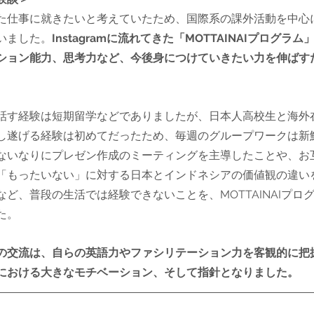
た仕事に就きたいと考えていたため、国際系の課外活動を中心
いました。
Instagramに流れてきた「MOTTAINAIプログラ
ション能力、思考力など、今後身につけていきたい力を伸ばす
。
話す経験は短期留学などでありましたが、日本人高校生と海外
し遂げる経験は初めてだったため、毎週のグループワークは新
ないなりにプレゼン作成のミーティングを主導したことや、お
「もったいない」に対する日本とインドネシアの価値観の違い
ど、普段の生活では経験できないことを、MOTTAINAIプロ
た。
の交流は、自らの英語力やファシリテーション力を客観的に把
における大きなモチベーション、そして指針となりました。