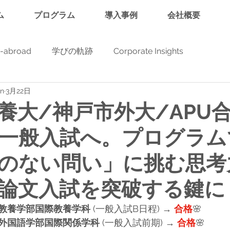
ム
プログラム
導入事例
会社概要
y-abroad
学びの軌跡
Corporate Insights
in
3月22日
養大/神戸市外大/APU
一般入試へ。プログラム
のない問い」に挑む思考
論文入試を突破する鍵に
教養学部国際教養学科
 (
一般入試B日程
) → 
合格
🌸
外国語学部国際関係学科
 (一般入試前期) → 
合格
🌸