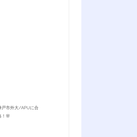
戸市外大/APUに合
格！🌸