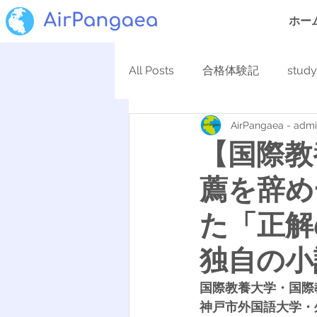
ホー
All Posts
合格体験記
stud
AirPangaea - adm
【国際教
薦を辞め
た「正解
独自の小
国際教養大学
・
国際
神戸市外国語大学・