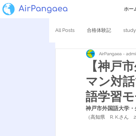
ホー
All Posts
合格体験記
stud
AirPangaea - adm
【神戸市
マン対話
語学習モ
神戸市外国語大学・
（高知県　R. K.さん　