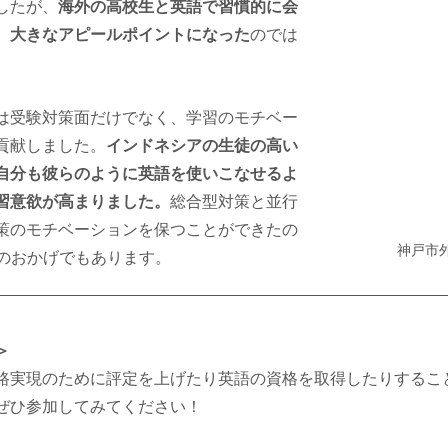
したが、
海外の高校生と英語で習慣的に会
、大きなアピールポイントになった
のでは
。
は受験対策面だけでなく、学習のモチベー
貢献しました。
インドネシアの生徒の高い
自分も彼らのように英語を使いこなせるよ
習意欲が高まりました。
総合型対策と並行
策のモチベーションを保つことができたの
神戸市外
留学のおかげでもあります。
＞
路実現のために評定を上げたり英語の資格を取得したりするこ
ぜひ参加してみてください！