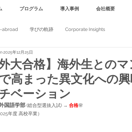
ム
プログラム
導入事例
会社概要
y-abroad
学びの軌跡
Corporate Insights
in
2025年12月25日
外大合格】海外生とのマ
で高まった異文化への興
チベーション
外国語学部
 (総合型選抜入試) → 
合格
🌸
2025年度 高校卒業）