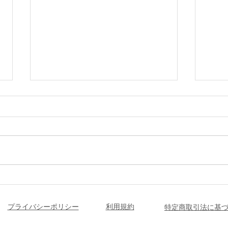
【NUCB International
【慶
College合格】中学受験後の
院：
ネガティブを「挑戦」に変え
番で
プライバシーポリシー
利用規約
特定商取引法に基
て。インドネシアの友人と見
える