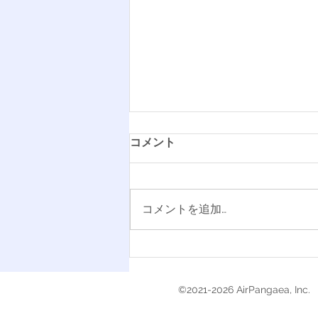
コメント
コメントを追加…
【東北大学医学部合格】早い
段階での「実践」が学びを加
速させる。生きた英語に触れ
©2021-2026 AirPangaea, Inc.
た経験が、医学部入試の図表