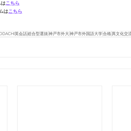
ムは
こちら
ラムは
こちら
ODACHI英会話
総合型選抜
神戸市外大
神戸市外国語大学
合格
異文化交