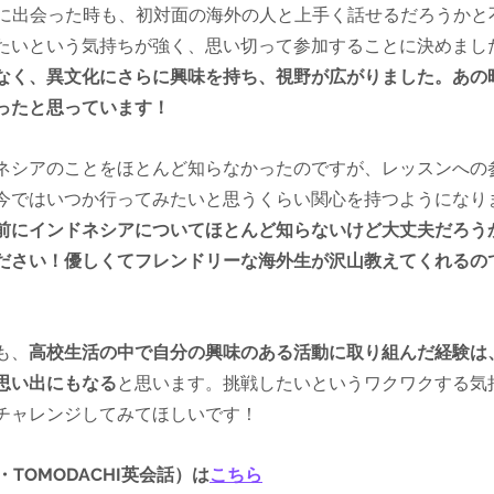
留学に出会った時も、初対面の海外の人と上手く話せるだろうか
たいという気持ちが強く、思い切って参加することに決めまし
なく、異文化にさらに興味を持ち、視野が広がりました。あの
ったと思っています！
ネシアのことをほとんど知らなかったのですが、レッスンへの
今ではいつか行ってみたいと思うくらい関心を持つようになり
前にインドネシアについてほとんど知らないけど大丈夫だろう
ださい！優しくてフレンドリーな海外生が沢山教えてくれるの
も、
高校生活の中で自分の興味のある活動に取り組んだ経験は
思い出にもなる
と思います。挑戦したいというワクワクする気
チャレンジしてみてほしいです！
・TOMODACHI英会話）は
こちら