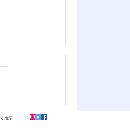
應義塾ニューヨーク学
双子姉妹で合格】面接本
「話し足りない！」と言
づく表記
自信を育んだ、海外同世